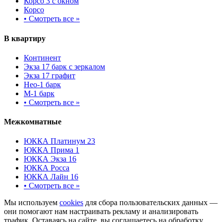
Корсо 3 с окном
Корсо
•
Смотреть все »
В квартиру
Континент
Экза 17 барк с зеркалом
Экза 17 графит
Нео-1 барк
М-1 барк
•
Смотреть все »
Межкомнатные
ЮККА Платинум 23
ЮККА Прима 1
ЮККА Экза 16
ЮККА Росса
ЮККА Лайн 16
•
Смотреть все »
Мы используем
cookies
для сбора пользовательских данных —
они помогают нам настраивать рекламу и анализировать
трафик. Оставаясь на сайте, вы соглашаетесь на обработку