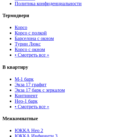
Политика конфиденциальности
Термодвери
Корсо
Корсо с полкой
Барселона с окном
Турин Люкс
Корсо с окном
•
Смотреть все »
В квартиру
М-1 барк
Экза 17 графит
Экза 17 барк с зеркалом
Континент
Нео-1 барк
•
Смотреть все »
Межкомнатные
ЮККА Нео 2
ЮККА Инфинити 3