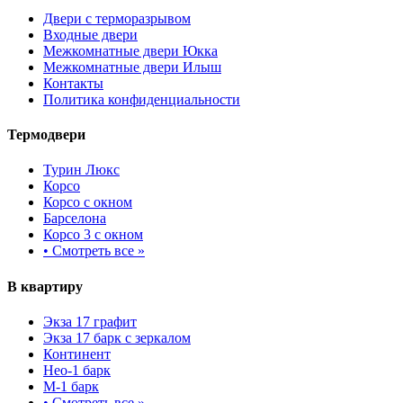
Двери с терморазрывом
Входные двери
Межкомнатные двери Юкка
Межкомнатные двери Илыш
Контакты
Политика конфиденциальности
Термодвери
Турин Люкс
Корсо
Корсо с окном
Барселона
Корсо 3 с окном
•
Смотреть все »
В квартиру
Экза 17 графит
Экза 17 барк с зеркалом
Континент
Нео-1 барк
М-1 барк
•
Смотреть все »