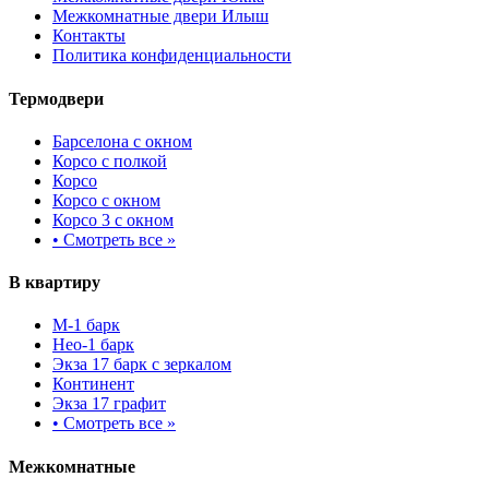
Межкомнатные двери Илыш
Контакты
Политика конфиденциальности
Термодвери
Барселона с окном
Корсо с полкой
Корсо
Корсо с окном
Корсо 3 с окном
•
Смотреть все »
В квартиру
М-1 барк
Нео-1 барк
Экза 17 барк с зеркалом
Континент
Экза 17 графит
•
Смотреть все »
Межкомнатные