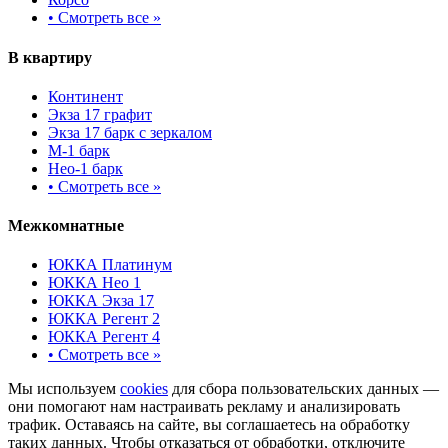
•
Смотреть все »
В квартиру
Континент
Экза 17 графит
Экза 17 барк с зеркалом
М-1 барк
Нео-1 барк
•
Смотреть все »
Межкомнатные
ЮККА Платинум
ЮККА Нео 1
ЮККА Экза 17
ЮККА Регент 2
ЮККА Регент 4
•
Смотреть все »
Мы используем
cookies
для сбора пользовательских данных —
они помогают нам настраивать рекламу и анализировать
трафик. Оставаясь на сайте, вы соглашаетесь на обработку
таких данных. Чтобы отказаться от обработки, отключите