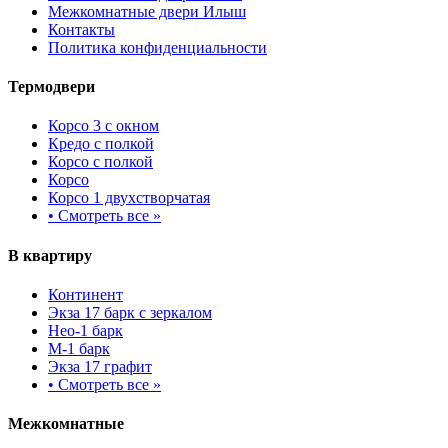
Межкомнатные двери Илыш
Контакты
Политика конфиденциальности
Термодвери
Корсо 3 с окном
Кредо с полкой
Корсо с полкой
Корсо
Корсо 1 двухстворчатая
•
Смотреть все »
В квартиру
Континент
Экза 17 барк с зеркалом
Нео-1 барк
М-1 барк
Экза 17 графит
•
Смотреть все »
Межкомнатные