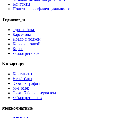
Контакты
Политика конфиденциальности
Термодвери
Турин Люкс
Барселона
Кредо с полкой
Корсо с полкой
Корсо
•
Смотреть все »
В квартиру
Континент
Нео-1 барк
Экза 17 графит
М-1 барк
Экза 17 барк с зеркалом
•
Смотреть все »
Межкомнатные