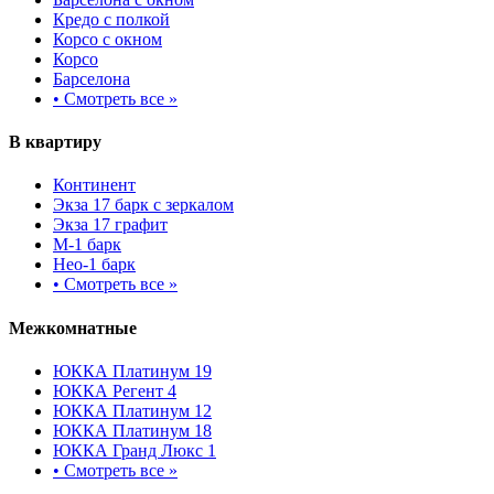
Кредо с полкой
Корсо с окном
Корсо
Барселона
•
Смотреть все »
В квартиру
Континент
Экза 17 барк с зеркалом
Экза 17 графит
М-1 барк
Нео-1 барк
•
Смотреть все »
Межкомнатные
ЮККА Платинум 19
ЮККА Регент 4
ЮККА Платинум 12
ЮККА Платинум 18
ЮККА Гранд Люкс 1
•
Смотреть все »