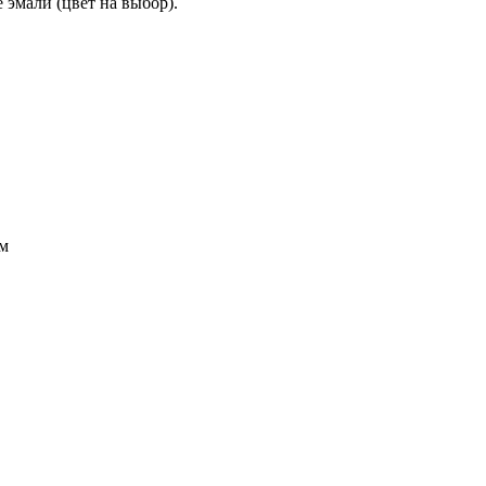
 эмали (цвет на выбор).
мм