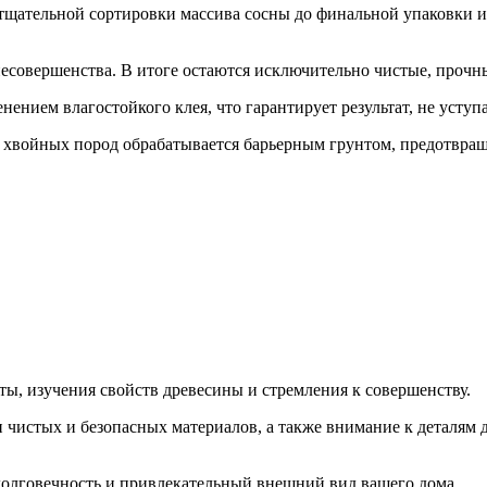
 тщательной сортировки массива сосны до финальной упаковки и
несовершенства. В итоге остаются исключительно чистые, прочн
ением влагостойкого клея, что гарантирует результат, не усту
а хвойных пород обрабатывается барьерным грунтом, предотвра
ы, изучения свойств древесины и стремления к совершенству.
и чистых и безопасных материалов, а также внимание к деталям
долговечность и привлекательный внешний вид вашего дома.