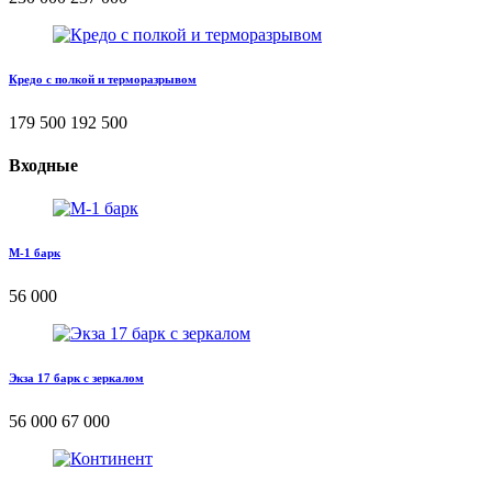
Кредо с полкой и терморазрывом
179 500
192 500
Входные
М-1 барк
56 000
Экза 17 барк с зеркалом
56 000
67 000