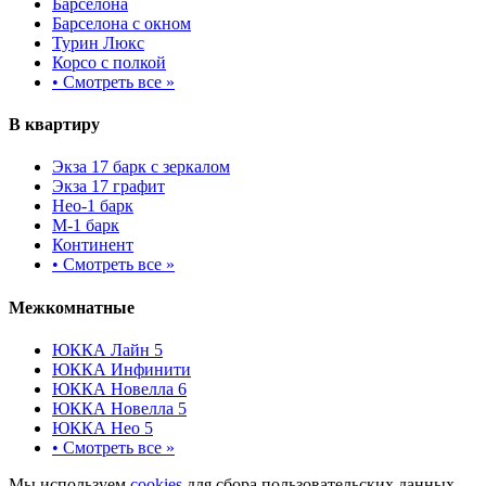
Барселона
Барселона с окном
Турин Люкс
Корсо с полкой
•
Смотреть все »
В квартиру
Экза 17 барк с зеркалом
Экза 17 графит
Нео-1 барк
М-1 барк
Континент
•
Смотреть все »
Межкомнатные
ЮККА Лайн 5
ЮККА Инфинити
ЮККА Новелла 6
ЮККА Новелла 5
ЮККА Нео 5
•
Смотреть все »
Мы используем
cookies
для сбора пользовательских данных —